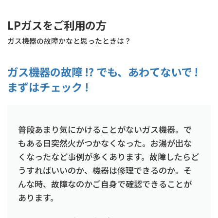
コ
ナ
ン
ビ
LPガスをご利用の方
テ
ゲ
ン
ー
ガス機器の故障かなと思ったときは？
ツ
シ
へ
ョ
ス
ン
ガス機器の故障 !? でも、あわてないで !
キ
に
まずはチェック !
ッ
移
プ
動
普段あまり気にかけることがないガス機器。で
もある日突然火がつかなくなった。お湯が出な
くなったなど事例が多くあります。故障したらど
うすればいいのか、機器は修理できるのか。そ
んな時、故障なのかご自身で確認できることが
あります。