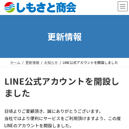
コ
ナ
ン
ビ
テ
ゲ
ン
ー
ツ
シ
更新情報
へ
ョ
ス
ン
キ
に
ッ
移
プ
動
ホーム
更新情報
お知らせ
LINE公式アカウントを開設しました
LINE公式アカウントを開設し
ました
日頃よりご愛顧頂き、誠にありがとうございます。
当社ではより便利にサービスをご利用頂けますよう、この度
LINEのアカウントを開設しました。