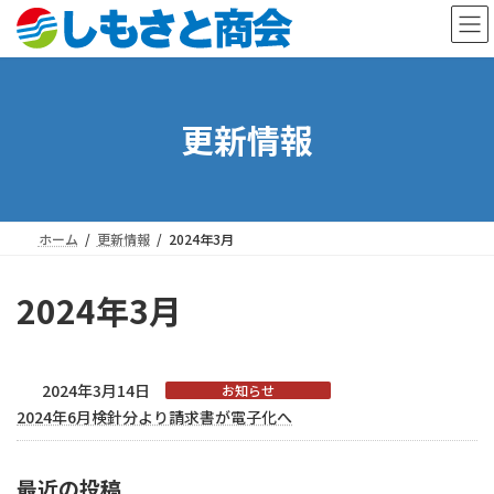
コ
ナ
ン
ビ
テ
ゲ
ン
ー
ツ
シ
更新情報
へ
ョ
ス
ン
キ
に
ッ
移
プ
動
ホーム
更新情報
2024年3月
2024年3月
2024年3月14日
お知らせ
2024年6月検針分より請求書が電子化へ
最近の投稿